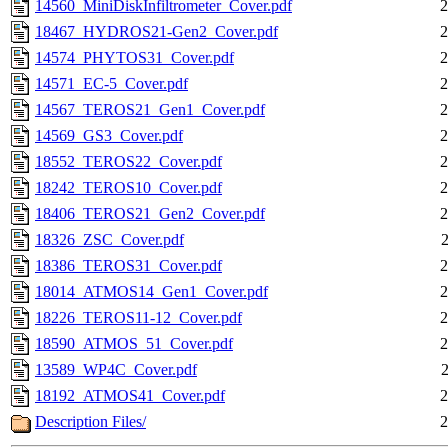
14560_MiniDiskInfiltrometer_Cover.pdf
2
18467_HYDROS21-Gen2_Cover.pdf
2
14574_PHYTOS31_Cover.pdf
2
14571_EC-5_Cover.pdf
2
14567_TEROS21_Gen1_Cover.pdf
2
14569_GS3_Cover.pdf
2
18552_TEROS22_Cover.pdf
2
18242_TEROS10_Cover.pdf
2
18406_TEROS21_Gen2_Cover.pdf
2
18326_ZSC_Cover.pdf
18386_TEROS31_Cover.pdf
2
18014_ATMOS14_Gen1_Cover.pdf
2
18226_TEROS11-12_Cover.pdf
2
18590_ATMOS_51_Cover.pdf
2
13589_WP4C_Cover.pdf
18192_ATMOS41_Cover.pdf
2
Description Files/
2