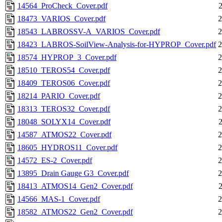
14564_ProCheck_Cover.pdf
18473_VARIOS_Cover.pdf
2
18543_LABROSSV-A_VARIOS_Cover.pdf
2
18423_LABROS-SoilView-Analysis-for-HYPROP_Cover.pdf
2
18574_HYPROP_3_Cover.pdf
2
18510_TEROS54_Cover.pdf
2
18409_TEROS06_Cover.pdf
2
18214_PARIO_Cover.pdf
2
18313_TEROS32_Cover.pdf
2
18048_SOLYX14_Cover.pdf
14587_ATMOS22_Cover.pdf
2
18605_HYDROS11_Cover.pdf
2
14572_ES-2_Cover.pdf
2
13895_Drain Gauge G3_Cover.pdf
2
18413_ATMOS14_Gen2_Cover.pdf
14566_MAS-1_Cover.pdf
2
18582_ATMOS22_Gen2_Cover.pdf
2