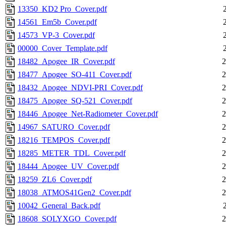
13350_KD2 Pro_Cover.pdf
14561_Em5b_Cover.pdf
14573_VP-3_Cover.pdf
00000_Cover_Template.pdf
18482_Apogee_IR_Cover.pdf
2
18477_Apogee_SO-411_Cover.pdf
2
18432_Apogee_NDVI-PRI_Cover.pdf
2
18475_Apogee_SQ-521_Cover.pdf
2
18446_Apogee_Net-Radiometer_Cover.pdf
2
14967_SATURO_Cover.pdf
2
18216_TEMPOS_Cover.pdf
2
18285_METER_TDL_Cover.pdf
2
18444_Apogee_UV_Cover.pdf
2
18259_ZL6_Cover.pdf
2
18038_ATMOS41Gen2_Cover.pdf
2
10042_General_Back.pdf
18608_SOLYXGO_Cover.pdf
2