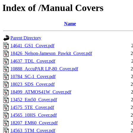
Index of /Manual Covers
Name
Parent Directory
14641_GS1_Cover.pdf
18426_Nelson-Jameson_Pawkit_Cover.pdf
2
14637_TDL_Cover.pdf
10888_AccuPAR LP-80_Cover.pdf
2
10784_SC-1_Cover.pdf
18023_SDS_Cover.pdf
2
18499_ATMOS41W_Cover.pdf
13452_Em50_Cover.pdf
14575_5TE_Cover.pdf
2
14565_10HS_Cover.pdf
2
18207_EM60_Cover.pdf
14563_5TM_Cover.pdf
2